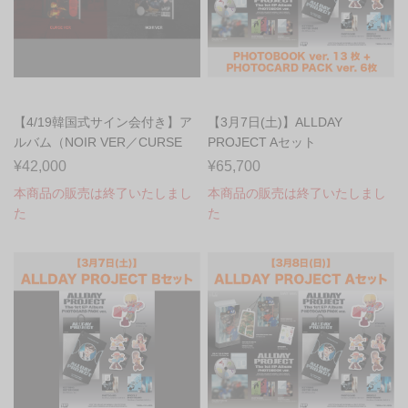
【4/19韓国式サイン会付き】ア
【3月7日(土)】ALLDAY
ルバム（NOIR VER／CURSE
PROJECT Aセット
VER）
PHOTOBOOK v...
¥42,000
¥65,700
本商品の販売は終了いたしまし
本商品の販売は終了いたしまし
た
た