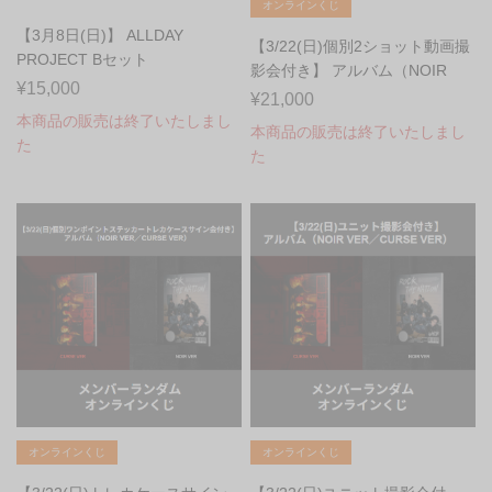
オンラインくじ
【3月8日(日)】 ALLDAY
【3/22(日)個別2ショット動画撮
PROJECT Bセット
影会付き】 アルバム（NOIR
PHOTOCARD ...
¥15,000
VER／CU...
¥21,000
本商品の販売は終了いたしまし
本商品の販売は終了いたしまし
た
た
オンラインくじ
オンラインくじ