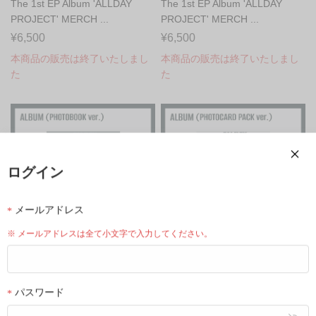
The 1st EP Album 'ALLDAY
The 1st EP Album 'ALLDAY
PROJECT' MERCH ...
PROJECT' MERCH ...
¥6,500
¥6,500
本商品の販売は終了いたしまし
本商品の販売は終了いたしまし
た
た
ログイン
メールアドレス
※ メールアドレスは全て小文字で入力してください。
ランダム
ランダム
The 1st EP Album 'ALLDAY
The 1st EP Album 'ALLDAY
パスワード
PROJECT' PHOTOB...
PROJECT' PHOTOC...