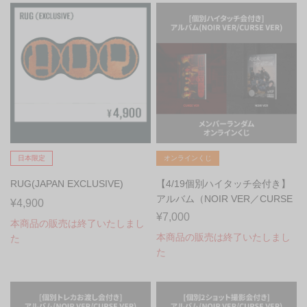
日本限定
オンラインくじ
RUG(JAPAN EXCLUSIVE)
【4/19個別ハイタッチ会付き】
アルバム（NOIR VER／CURSE
¥4,900
VER）...
¥7,000
本商品の販売は終了いたしまし
本商品の販売は終了いたしまし
た
た