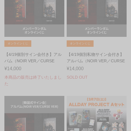
オンラインくじ
オンラインくじ
【4/19個別サイン会付き】アル
【4/19個別私物サイン会付き】
バム（NOIR VER／CURSE
アルバム（NOIR VER／CURSE
VER）
VER）...
¥14,000
¥14,000
本商品の販売は終了いたしまし
SOLD OUT
た