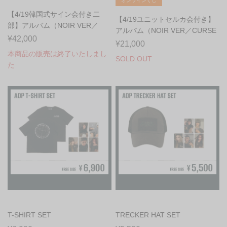
オンラインくじ
【4/19韓国式サイン会付き二
【4/19ユニットセルカ会付き】
部】アルバム（NOIR VER／
アルバム（NOIR VER／CURSE
CURSE VER...
¥42,000
VER）...
¥21,000
本商品の販売は終了いたしまし
SOLD OUT
た
T-SHIRT SET
TRECKER HAT SET